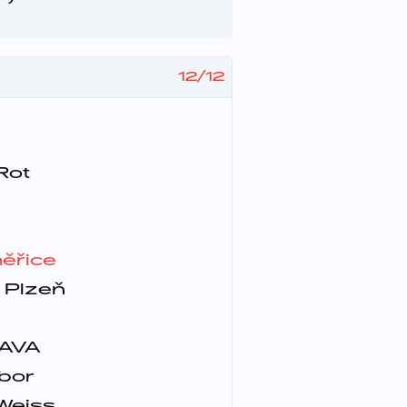
12
/
12
Rot
měřice
 Plzeň
LAVA
bor