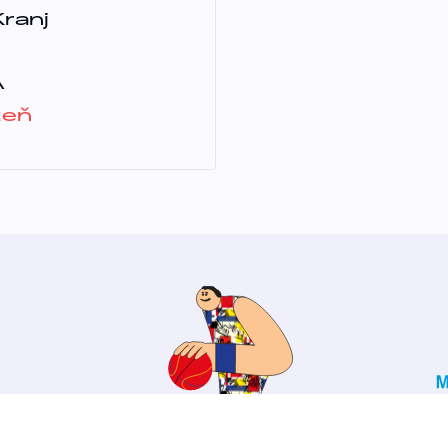
ranj
A
zeň