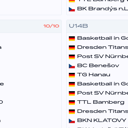
TTL Bamberg 
BK Brandýs n.L
U14B
10
/
10
Basketball in Go
a
Dresden Titan
Post SV Nürnb
BC Benešov
TG Hanau
ce
Basketball in Go
Post SV Nürnb
0
TTL Bamberg
Dresden Titans 
a
BKN KLATOVY ž