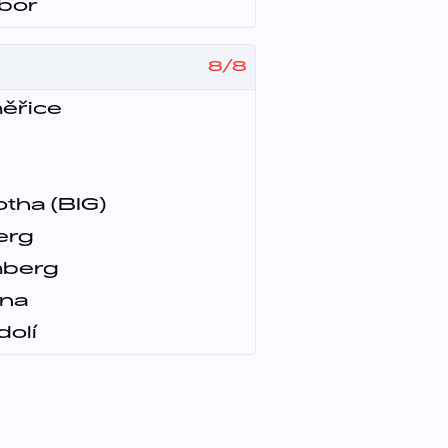
bor
8
/
8
měřice
otha (BIG)
erg
mberg
ena
olí