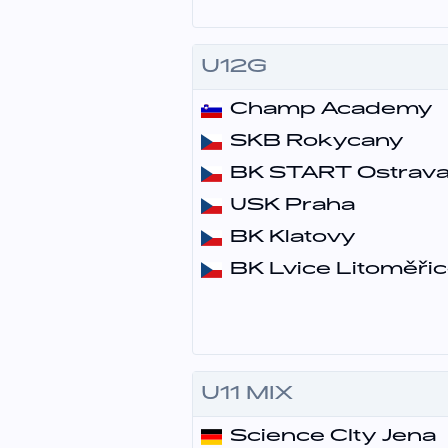
U12G
Champ Academy
SKB Rokycany
BK START Ostrav
USK Praha
BK Klatovy
BK Lvice Litoměři
U11 MIX
Science CIty Jena