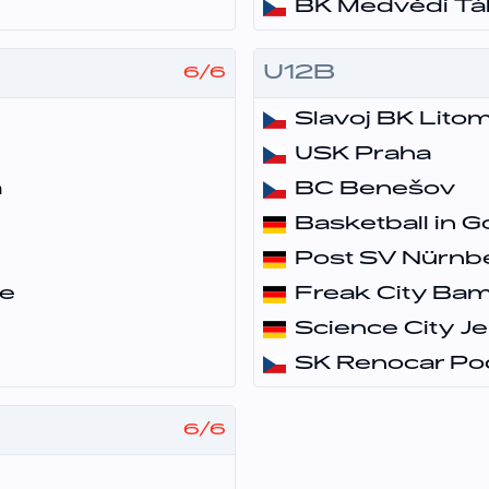
BK Medvědi Tá
U12B
6
/
6
Slavoj BK Lito
USK Praha
a
BC Benešov
Basketball in G
Post SV Nürnb
ce
Freak City Ba
Science City J
SK Renocar Pod
6
/
6