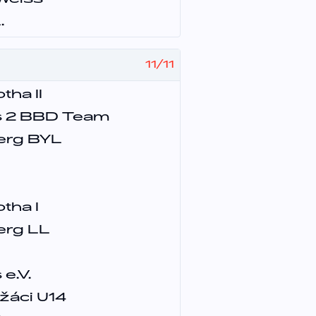
Weiss
.
11
/
11
tha II
s 2 BBD Team
erg BYL
tha I
erg LL
e.V.
áci U14