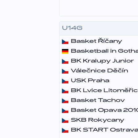
U14G
Basket Říčany
Basketball in Goth
BK Kralupy Junior
Válečnice Děčín
USK Praha
BK Lvice Litoměři
Basket Tachov
Basket Opava 201
SKB Rokycany
BK START Ostrav