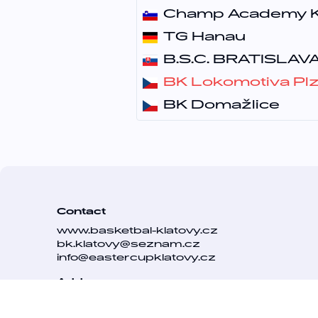
Champ Academy K
TG Hanau
B.S.C. BRATISLAV
BK Lokomotiva Pl
BK Domažlice
Contact
www.basketbal-klatovy.cz
bk.klatovy@seznam.cz
info@eastercupklatovy.cz
Address
BK Klatovy
Voříškova 715, Klatovy III.